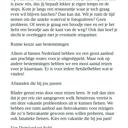
is jouw reis, dus jij bepaalt lekker je eigen tempo en de
stops. Kom je langs een restaurantje waar je toch graag
even wil blijven lunchen? Dan kan dat. Wil je ruim de tijd
nemen om die unieke waterval te fotograferen? Geen
probleem. Of neem je graag een broodje mee en eet je het
liefst een broodje aan de kant van de weg? Ook dan hoef je
slecht te overleggen met je eventuele reispartner.
Ruime keuze aan bestemmingen
Alleen al binnen Nederland hebben we een groot aanbod
aan prachtige routes voor je uitgestippeld. Maar ook op
andere bestemmingen hebben we een mooi aantal reizen
voor je klaarstaan. Er is voor iedere fietsliefhebber wat te
vinden!
Afstanden die bij jou passen
Blader gerust eens door onze reizen heen. Je zult dan zien
dat je per reis ziet aangegeven welk fietsniveau vereist is
om deze vakantie probleemloos uit te kunnen fietsen. We
hebben een ruim aanbod aan fietsvakanties voor reizigers
die zo’n fietsvakantie gewoon eens willen proberen, maar
ook fanatieke fietsers. Kies een vakantie die bij jou past!
Van Duitsland tot Italië