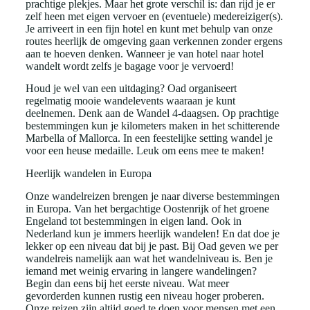
prachtige plekjes. Maar het grote verschil is: dan rijd je er
zelf heen met eigen vervoer en (eventuele) medereiziger(s).
Je arriveert in een fijn hotel en kunt met behulp van onze
routes heerlijk de omgeving gaan verkennen zonder ergens
aan te hoeven denken. Wanneer je van hotel naar hotel
wandelt wordt zelfs je bagage voor je vervoerd!
Houd je wel van een uitdaging? Oad organiseert
regelmatig mooie wandelevents waaraan je kunt
deelnemen. Denk aan de Wandel 4-daagsen. Op prachtige
bestemmingen kun je kilometers maken in het schitterende
Marbella of Mallorca. In een feestelijke setting wandel je
voor een heuse medaille. Leuk om eens mee te maken!
Heerlijk wandelen in Europa
Onze wandelreizen brengen je naar diverse bestemmingen
in Europa. Van het bergachtige Oostenrijk of het groene
Engeland tot bestemmingen in eigen land. Ook in
Nederland kun je immers heerlijk wandelen! En dat doe je
lekker op een niveau dat bij je past. Bij Oad geven we per
wandelreis namelijk aan wat het wandelniveau is. Ben je
iemand met weinig ervaring in langere wandelingen?
Begin dan eens bij het eerste niveau. Wat meer
gevorderden kunnen rustig een niveau hoger proberen.
Onze reizen zijn altijd goed te doen voor mensen met een