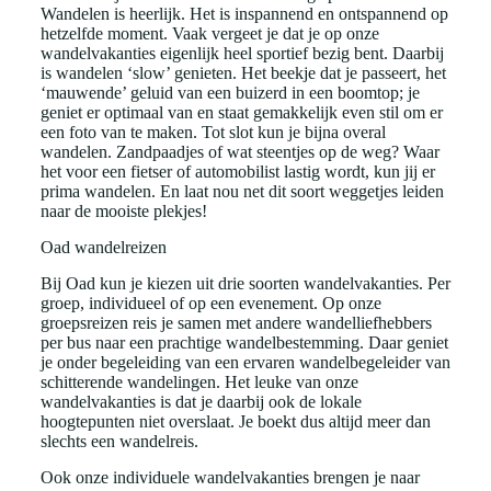
Wandelen is heerlijk. Het is inspannend en ontspannend op
hetzelfde moment. Vaak vergeet je dat je op onze
wandelvakanties eigenlijk heel sportief bezig bent. Daarbij
is wandelen ‘slow’ genieten. Het beekje dat je passeert, het
‘mauwende’ geluid van een buizerd in een boomtop; je
geniet er optimaal van en staat gemakkelijk even stil om er
een foto van te maken. Tot slot kun je bijna overal
wandelen. Zandpaadjes of wat steentjes op de weg? Waar
het voor een fietser of automobilist lastig wordt, kun jij er
prima wandelen. En laat nou net dit soort weggetjes leiden
naar de mooiste plekjes!
Oad wandelreizen
Bij Oad kun je kiezen uit drie soorten wandelvakanties. Per
groep, individueel of op een evenement. Op onze
groepsreizen reis je samen met andere wandelliefhebbers
per bus naar een prachtige wandelbestemming. Daar geniet
je onder begeleiding van een ervaren wandelbegeleider van
schitterende wandelingen. Het leuke van onze
wandelvakanties is dat je daarbij ook de lokale
hoogtepunten niet overslaat. Je boekt dus altijd meer dan
slechts een wandelreis.
Ook onze individuele wandelvakanties brengen je naar