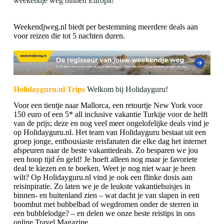
weekendje weg binnen Europa!
Weekendjweg.nl biedt per bestemming meerdere deals aan
voor reizen die tot 5 nachten duren.
Holidayguru.nl Trips
Welkom bij Holidayguru!
Voor een tientje naar Mallorca, een retourtje New York voor
150 euro of een 5* all inclusive vakantie Turkije voor de helft
van de prijs; deze en nog veel meer ongelofelijke deals vind je
op Holidayguru.nl. Het team van Holidayguru bestaat uit een
groep jonge, enthousiaste reisfanaten die elke dag het internet
afspeuren naar de beste vakantiedeals. Zo besparen we jou
een hoop tijd én geld! Je hoeft alleen nog maar je favoriete
deal te kiezen en te boeken. Weet je nog niet waar je heen
wilt? Op Holidayguru.nl vind je ook een flinke dosis aan
reisinpiratie. Zo laten we je de leukste vakantiehuisjes in
binnen- en buitenland zien – wat dacht je van slapen in een
boomhut met bubbelbad of wegdromen onder de sterren in
een bubblelodge? – en delen we onze beste reistips in ons
online Travel Magazine.