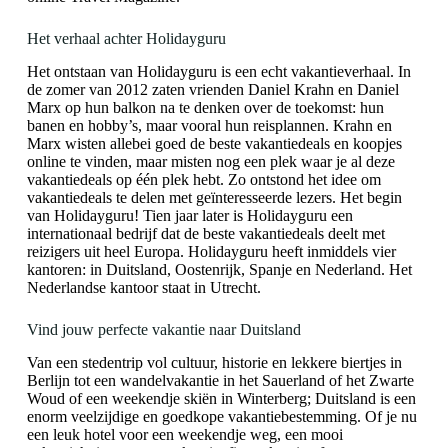
Het verhaal achter Holidayguru
Het ontstaan van Holidayguru is een echt vakantieverhaal. In
de zomer van 2012 zaten vrienden Daniel Krahn en Daniel
Marx op hun balkon na te denken over de toekomst: hun
banen en hobby’s, maar vooral hun reisplannen. Krahn en
Marx wisten allebei goed de beste vakantiedeals en koopjes
online te vinden, maar misten nog een plek waar je al deze
vakantiedeals op één plek hebt. Zo ontstond het idee om
vakantiedeals te delen met geïnteresseerde lezers. Het begin
van Holidayguru! Tien jaar later is Holidayguru een
internationaal bedrijf dat de beste vakantiedeals deelt met
reizigers uit heel Europa. Holidayguru heeft inmiddels vier
kantoren: in Duitsland, Oostenrijk, Spanje en Nederland. Het
Nederlandse kantoor staat in Utrecht.
Vind jouw perfecte vakantie naar Duitsland
Van een stedentrip vol cultuur, historie en lekkere biertjes in
Berlijn tot een wandelvakantie in het Sauerland of het Zwarte
Woud of een weekendje skiën in Winterberg; Duitsland is een
enorm veelzijdige en goedkope vakantiebestemming. Of je nu
een leuk hotel voor een weekendje weg, een mooi