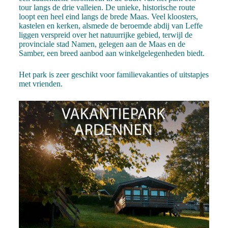
tour langs de drie valleien. De unieke, historische route
loopt een heel eind langs de brede Maas. Veel kloosters,
kastelen en kerken, alsmede de beroemde abdij van Leffe
liggen verspreid over het natuurrijke gebied, terwijl de
provinciale stad Namen, gelegen aan de Maas en de
Samber, een breed aanbod aan winkelgelegenheden biedt.
Het park is zeer geschikt voor familievakanties of uitstapjes
met vrienden.