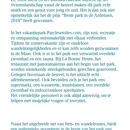
rivierenlandschap vanaf de heuvel maken dit park echt
uniek en een genot voor jong en oud. Het is dan ook niet
opmerkelijk dat het de prijs “Beste park in de Ardennen,
2018” heeft gewonnen.
In het vakantiepark Parclesetoiles.com, zijn rust, recreatie
en ontspanning onlosmakelijk met elkaar verbonden.
Tijdens de zomervakantie zijn er eindeloos
wandelmogelijkheden en er kan zelfs worden gezwommen
in de Maas. Ook is er in het park een verwarmd overdekt
zwembad en een sauna. Bij La Bonne Heure, het
restaurant met panoramaterras aan het begin van het park,
worden uitstekende streekgebonden gerechten geserveerd.
Gelegen bovenaan de heuvel, is het uitzicht echt
adembenemend. Ook bevinden zich in het park een
supermarkt, een wasserette, tennisbanen, een overdekt
zwembad en indoor/outdoor speeltuinen.
Het vriendelijke personeel is ook altijd aanwezig om te
helpen met mogelijke vragen of kwesties.
Naast het uitgebreide net van fiets- en wandelroutes, biedt
een authentieke stoomtrein in de buurt van het park een