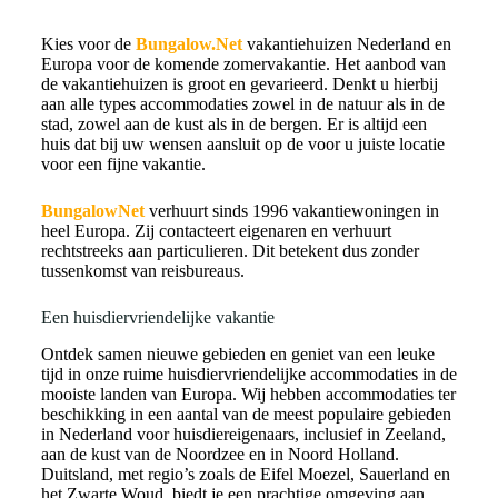
Kies voor de
Bungalow.Net
vakantiehuizen Nederland en
Europa voor de komende zomervakantie. Het aanbod van
de vakantiehuizen is groot en gevarieerd. Denkt u hierbij
aan alle types accommodaties zowel in de natuur als in de
stad, zowel aan de kust als in de bergen. Er is altijd een
huis dat bij uw wensen aansluit op de voor u juiste locatie
voor een fijne vakantie.
BungalowNet
verhuurt sinds 1996 vakantiewoningen in
heel Europa. Zij contacteert eigenaren en verhuurt
rechtstreeks aan particulieren. Dit betekent dus zonder
tussenkomst van reisbureaus.
Een huisdiervriendelijke vakantie
Ontdek samen nieuwe gebieden en geniet van een leuke
tijd in onze ruime huisdiervriendelijke accommodaties in de
mooiste landen van Europa. Wij hebben accommodaties ter
beschikking in een aantal van de meest populaire gebieden
in Nederland voor huisdiereigenaars, inclusief in Zeeland,
aan de
kust van de Noordzee en in Noord Holland.
Duitsland, met regio’s zoals de Eifel Moezel, Sauerland en
het Zwarte Woud, biedt je een prachtige omgeving aan