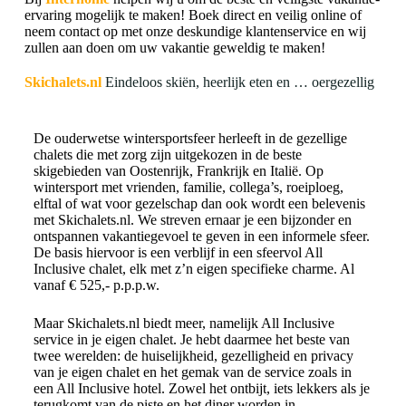
ervaring mogelijk te maken! Boek direct en veilig online of
neem contact op met onze deskundige klantenservice en wij
zullen aan doen om uw vakantie geweldig te maken!
Skichalets.nl
Eindeloos skiën, heerlijk eten en … oergezellig
De ouderwetse wintersportsfeer herleeft in de gezellige
chalets die met zorg zijn uitgekozen in de beste
skigebieden van Oostenrijk, Frankrijk en Italië. Op
wintersport met vrienden, familie, collega’s, roeiploeg,
elftal of wat voor gezelschap dan ook wordt een belevenis
met Skichalets.nl. We streven ernaar je een bijzonder en
ontspannen vakantiegevoel te geven in een informele sfeer.
De basis hiervoor is een verblijf in een sfeervol All
Inclusive chalet, elk met z’n eigen specifieke charme. Al
vanaf € 525,- p.p.p.w.
Maar Skichalets.nl biedt meer, namelijk All Inclusive
service in je eigen chalet. Je hebt daarmee het beste van
twee werelden: de huiselijkheid, gezelligheid en privacy
van je eigen chalet en het gemak van de service zoals in
een All Inclusive hotel. Zowel het ontbijt, iets lekkers als je
terugkomt van de piste en het diner worden in