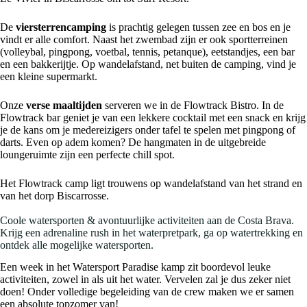
De
viersterrencamping
is prachtig gelegen tussen zee en bos en je
vindt er alle comfort. Naast het zwembad zijn er ook sportterreinen
(volleybal, pingpong, voetbal, tennis, petanque), eetstandjes, een bar
en een bakkerijtje. Op wandelafstand, net buiten de camping, vind je
een kleine supermarkt.
Onze
verse maaltijden
serveren we in de Flowtrack Bistro. In de
Flowtrack bar geniet je van een lekkere cocktail met een snack en krijg
je de kans om je medereizigers onder tafel te spelen met pingpong of
darts. Even op adem komen? De hangmaten in de uitgebreide
loungeruimte zijn een perfecte chill spot.
Het Flowtrack camp ligt trouwens op wandelafstand van het strand en
van het dorp Biscarrosse.
Coole watersporten & avontuurlijke activiteiten aan de Costa Brava.
Krijg een adrenaline rush in het waterpretpark, ga op watertrekking en
ontdek alle mogelijke watersporten.
Een week in het Watersport Paradise kamp zit boordevol leuke
activiteiten, zowel in als uit het water. Vervelen zal je dus zeker niet
doen! Onder volledige begeleiding van de crew maken we er samen
een absolute topzomer van!