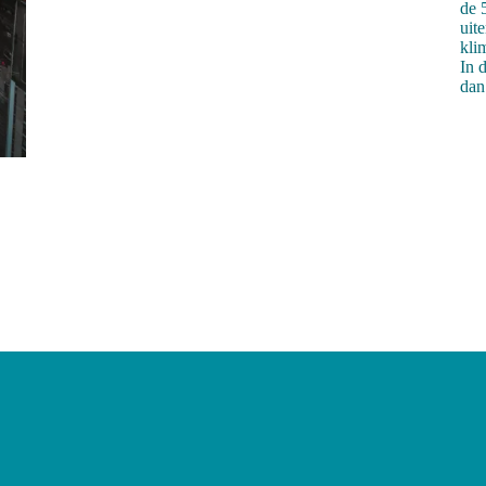
de 
uit
kli
In 
dan