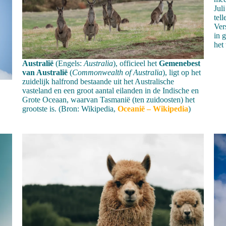
Jul
tel
Ver
in 
het
Australië
(Engels:
Australia
), officieel het
Gemenebest
van Australië
(
Commonwealth of Australia
), ligt op het
zuidelijk halfrond bestaande uit het Australische
vasteland en een groot aantal eilanden in de Indische en
Grote Oceaan, waarvan Tasmanië (ten zuidoosten) het
grootste is. (Bron: Wikipedia,
Oceanië – Wikipedia
)