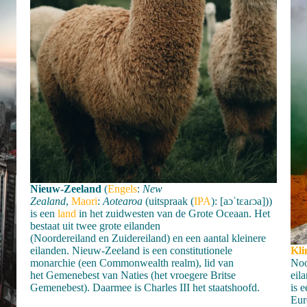
Nieuw-Zeeland
(
Engels
:
New
Zealand
,
Maori
:
Aotearoa
(uitspraak (
IPA
): [aɔˈtɛaɾɔa]))
is een
land
in het zuidwesten van de Grote Oceaan. Het
bestaat uit twee grote eilanden
(Noordereiland en Zuidereiland) en een aantal kleinere
Kli
eilanden. Nieuw-Zeeland is een constitutionele
Noo
monarchie (een Commonwealth realm), lid van
eil
het Gemenebest van Naties (het vroegere Britse
is 
Gemenebest). Daarmee is Charles III het staatshoofd.
Eur