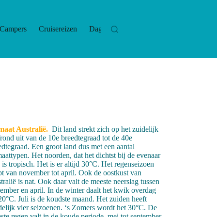
Campers
Cruisereizen
Dagtrips
Hotels
Las
maat Australië.
Dit land strekt zich op het zuidelijk
frond uit van de 10e breedtegraad tot de 40e
edtegraad. Een groot land dus met een aantal
maattypen. Het noorden, dat het dichtst bij de evenaar
, is tropisch. Het is er altijd 30°C. Het regenseizoen
pt van november tot april. Ook de oostkust van
tralië is nat. Ook daar valt de meeste neerslag tussen
ember en april. In de winter daalt het kwik overdag
 20°C. Juli is de koudste maand. Het zuiden heeft
delijk vier seizoenen. ‘s Zomers wordt het 30°C. De
ste regen valt in de koude periode, mei tot september.