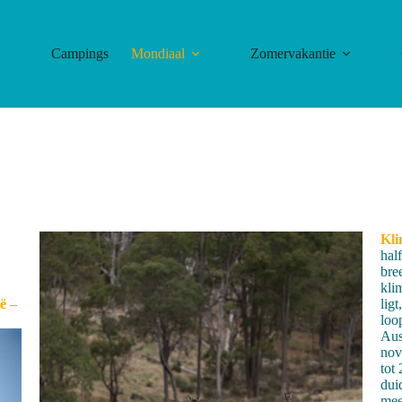
Campings
Mondiaal
Zomervakantie
Kli
hal
bre
kli
ë –
ligt
loo
Aus
nov
tot
dui
mee