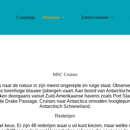
Campings
Mondiaal
Zomervakantie
MSC Cruises
naar de natuur in zijn meest ongerepte en ruige staat. Observee
gs torenhoge blauwe ijsbergen vaart. Aan boord van Antarctisc
rekken doorgaans vanuit Zuid-Amerikaanse havens zoals Port Sta
 de Drake Passage. Cruises naar Antarctica omvatten hoogtepu
Antarctisch Schiereiland.
Rederijen
l keus. Er zijn 48 rederijen waar u uit kunt kiezen, maar welke r