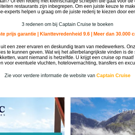
? Of een rederij met kleinschalige schepen die gaat voor de c
teiten restaurants zijn inbegrepen. Om een juiste keuze te make
e-experts helpen u graag om de juiste rederij te kiezen door een
3 redenen om bij Captain Cruise te boeken
te prijs garantie | Klanttevredenheid 9.6 | Meer dan 30.000 c
e uit een zeer ervaren en deskundig team van medewerkers. Onz
s te kunnen geven. Wat wij het allerbelangrijkste vinden is de s
kketten, want niemand is hetzelfde. U krijgt een cruise op maat
n voor eventuele vluchten, hotelovernachting, transfers en excu
Zie voor verdere informatie de website van
Captain Cruise