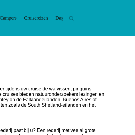
Campers
Cruisereizen
Dagtrips
Hotels
Las
r tijdens uw cruise de walvissen, pinguïns,
he cruises bieden natuuronderzoekers lezingen en
nley op de Falklandeilanden, Buenos Aires of
nten zoals de South Shetland-eilanden en het
ederij past bij u? Een rederij met veelal grote