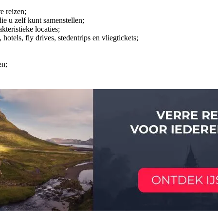
e reizen;
die u zelf kunt samenstellen;
teristieke locaties;
tels, fly drives, stedentrips en vliegtickets;
en;