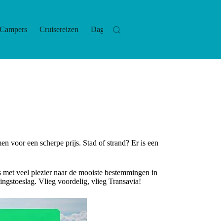
Campers
Cruisereizen
Dagtrips
Hotels
Las
men voor een scherpe prijs. Stad of strand? Er is een
rs met veel plezier naar de mooiste bestemmingen in
gstoeslag. Vlieg voordelig, vlieg Transavia!