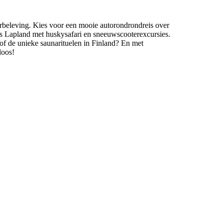
rbeleving. Kies voor een mooie autorondrondreis over
ins Lapland met huskysafari en sneeuwscooterexcursies.
of de unieke saunarituelen in Finland? En met
loos!