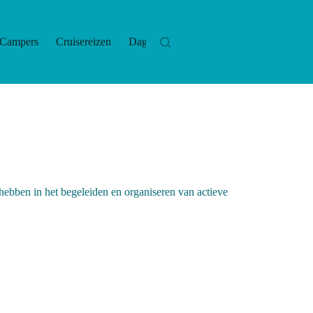
Campers
Cruisereizen
Dagtrips
Hotels
Las
hebben in het begeleiden en organiseren van actieve